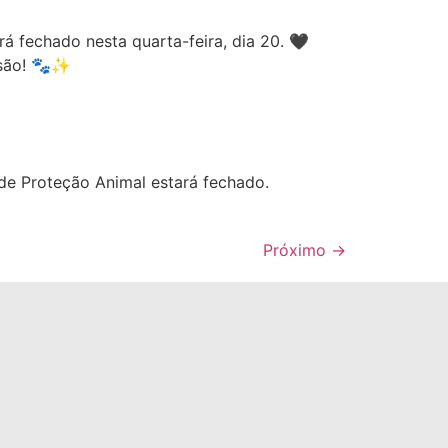
á fechado nesta quarta-feira, dia 20. 🖤
nsão! 🐾✨
 de Proteção Animal estará fechado.
Próximo
→