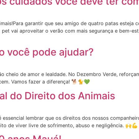
s cuidados você deve ter com
imais!Para garantir que seu amigo de quatro patas esteja 
 pet vai aproveitar o verão com mais segurança e bem-est
 você pode ajudar?
 cheio de amor e lealdade. No Dezembro Verde, reforçamo
ecem. Vamos fazer a diferença! 🐕🐈💚
al do Direito dos Animais
 é essencial lembrar que os direitos dos nossos companhei
to de viver livre de sofrimento, abuso e negligência. 🙌💪