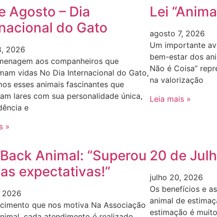
e Agosto – Dia
Lei “Anima
rnacional do Gato
agosto 7, 2026
Um importante av
8, 2026
bem-estar dos ani
enagem aos companheiros que
Não é Coisa” repr
mam vidas No Dia Internacional do Gato,
na valorização
os esses animais fascinantes que
am lares com sua personalidade única,
Leia mais »
dência e
s »
Back Animal: “Superou
20 de Julh
as expectativas!”
julho 20, 2026
Os benefícios e a
, 2026
animal de estimaç
cimento que nos motiva Na Associação
estimação é muit
nimal, cada atendimento é realizado