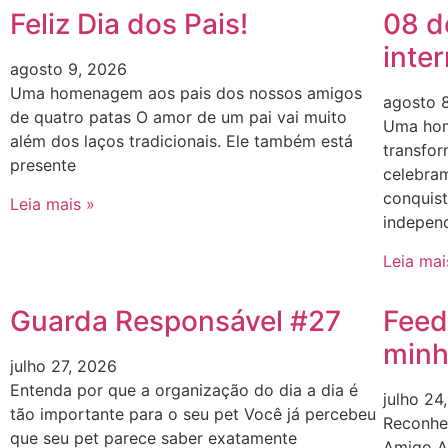
Feliz Dia dos Pais!
08 d
inte
agosto 9, 2026
Uma homenagem aos pais dos nossos amigos
agosto 
de quatro patas O amor de um pai vai muito
Uma hom
além dos laços tradicionais. Ele também está
transfor
presente
celebram
conquist
Leia mais »
indepen
Leia mai
Guarda Responsável #27
Feed
minh
julho 27, 2026
Entenda por que a organização do dia a dia é
julho 24
tão importante para o seu pet Você já percebeu
Reconhe
que seu pet parece saber exatamente
Amigo A