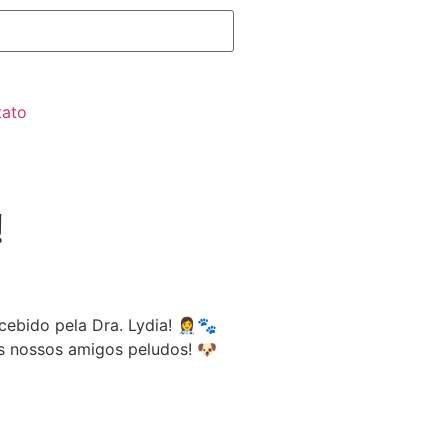
tato
!
bido pela Dra. Lydia! 👩‍⚕️🐾
os nossos amigos peludos! 🐶