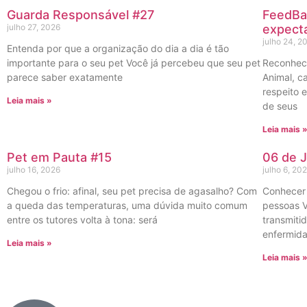
Guarda Responsável #27
FeedBa
julho 27, 2026
expecta
julho 24, 2
Entenda por que a organização do dia a dia é tão
importante para o seu pet Você já percebeu que seu pet
Reconhec
parece saber exatamente
Animal, c
respeito 
Leia mais »
de seus
Leia mais 
Pet em Pauta #15
06 de J
julho 16, 2026
julho 6, 20
Chegou o frio: afinal, seu pet precisa de agasalho? Com
Conhecer 
a queda das temperaturas, uma dúvida muito comum
pessoas 
entre os tutores volta à tona: será
transmiti
enfermid
Leia mais »
Leia mais 