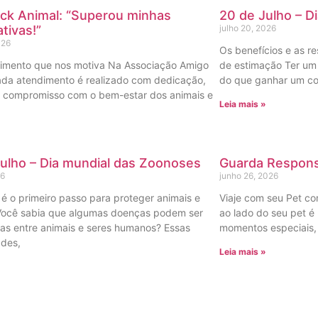
ck Animal: “Superou minhas
20 de Julho – D
tivas!”
julho 20, 2026
026
Os benefícios e as r
imento que nos motiva Na Associação Amigo
de estimação Ter um 
ada atendimento é realizado com dedicação,
do que ganhar um c
e compromisso com o bem-estar dos animais e
Leia mais »
»
ulho – Dia mundial das Zoonoses
Guarda Respons
26
junho 26, 2026
é o primeiro passo para proteger animais e
Viaje com seu Pet co
Você sabia que algumas doenças podem ser
ao lado do seu pet é
das entre animais e seres humanos? Essas
momentos especiais,
ades,
Leia mais »
»