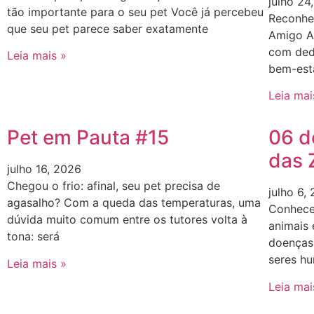
julho 24
tão importante para o seu pet Você já percebeu
Reconhe
que seu pet parece saber exatamente
Amigo A
com ded
Leia mais »
bem-esta
Leia mai
Pet em Pauta #15
06 d
das 
julho 16, 2026
Chegou o frio: afinal, seu pet precisa de
julho 6,
agasalho? Com a queda das temperaturas, uma
Conhecer
dúvida muito comum entre os tutores volta à
animais
tona: será
doenças 
seres h
Leia mais »
Leia mai