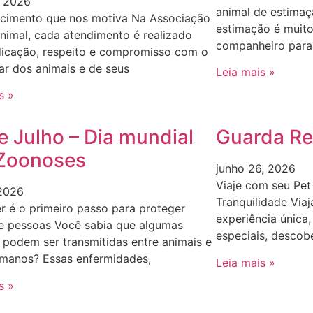
, 2026
animal de estimaç
cimento que nos motiva Na Associação
estimação é muit
nimal, cada atendimento é realizado
companheiro para
icação, respeito e compromisso com o
r dos animais e de seus
Leia mais »
s »
e Julho – Dia mundial
Guarda Re
Zoonoses
junho 26, 2026
Viaje com seu Pe
 2026
Tranquilidade Via
 é o primeiro passo para proteger
experiência única
 e pessoas Você sabia que algumas
especiais, descob
podem ser transmitidas entre animais e
umanos? Essas enfermidades,
Leia mais »
s »