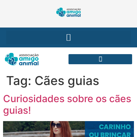
Tag:
Cães guias
Curiosidades sobre os cães
guias!