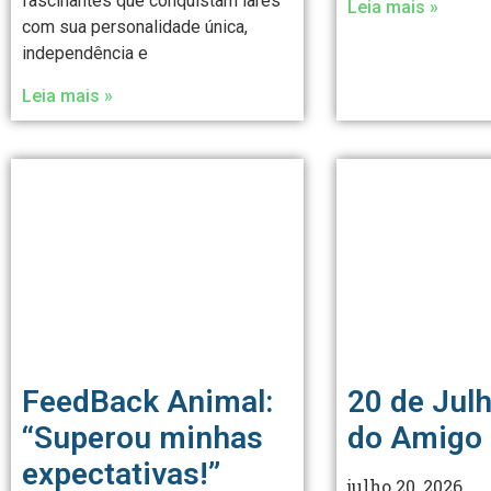
fascinantes que conquistam lares
Leia mais »
com sua personalidade única,
independência e
Leia mais »
FeedBack Animal:
20 de Julh
“Superou minhas
do Amigo
expectativas!”
julho 20, 2026